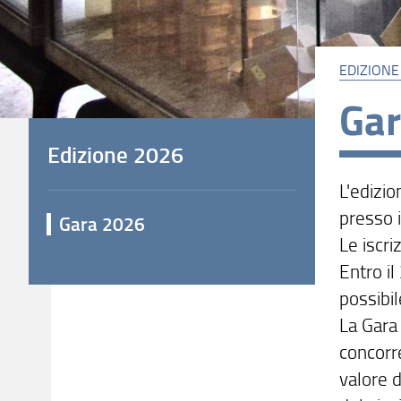
EDIZIONE
Ga
Edizione 2026
L'edizi
presso 
Gara 2026
Le iscri
Entro il
possibi
La Gara 
concorre
valore d