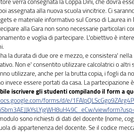
itore verrà consegnata la Coppa Dini, che dovrà esse
oi assegnata alla nuova scuola vincitrice. Ci saranno 
adgets e materiale informativo sul Corso di Laurea i
tecipare alla Gara non sono necessarie particolari c
onamento e voglia di partecipare. L'obiettivo è inter
i.
ha la durata di due ore e mezzo, e consistera' nella 
tivo. Non e' consentito utilizzare calcolatrici o altri 
nno utilizzare, anche per la brutta copia, i fogli da no
 invece essere portati da casa. La partecipazione è 
ibile iscrivere gli studenti compilando il form a qu
/docs.google.com/forms/d/e/1FAIpQLScGgo9ZArg4
uiSbm3AEJJkYsLYjgWH8uH49C_eCw/viewform?usp=
 modulo sono richiesti di dati del docente (nome, co
cuola di appartenenza del docente. Se il codice mecc