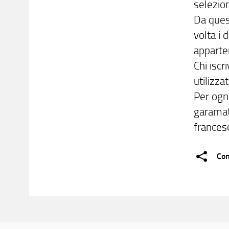
selezio
Da ques
volta i 
apparte
Chi iscr
utilizza
Per ogni
garamat
frances
Con