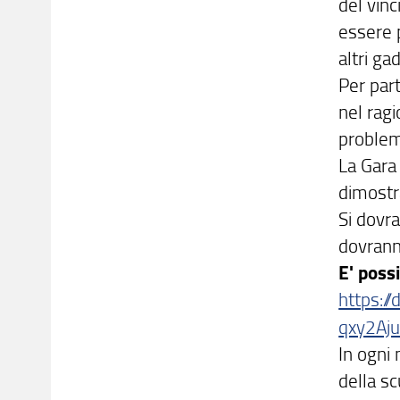
del vinc
essere p
altri g
Per par
nel ragi
problem
La Gara 
dimostra
Si dovra
dovranno
E' poss
https:/
qxy2Aj
In ogni
della s